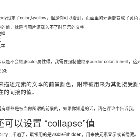
dy设定了color为yellow，但是你可以看到，页面里的元素都变成了黄色
文字的值，就是当图片源载入不了时显示的文字
边框
点
数字
是不会继承color属性得，我需要强制他继承border-color: inheri
义
的:
来描述元素的文本的前景颜色，附带被用来为其他接受颜
在的间接的值。
道有哪些是被当做所谓的前景的，如果你知道的话，请在评论中告诉我。
ity还可以设置 “collapse”值
bility上千遍了，最常用的是visible和hidden，用来使元素显示或者隐藏。