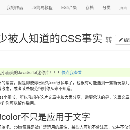
我的作品
JS简易教程
ES5合集
存档
分类
页面
很少被人知道的CSS事实
转
编
而美的JavaScript迷你库！！！
快点我查看
杂的语言，但是即使你已经写css很多年了，也很有可能遇到一些新玩意儿
曾考虑，或者某些规范细则你从来不知道。
css小细节，所以我想在这片文章中和大家分享，需要承认的是，这篇文
也许你可以留作后用。
的color不只是应用于文字
始吧，color属性是被广泛运用的属性，某些人可能不曾注意，它并不