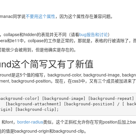
Almanac同学说
不要用这个属性
，因为这个属性存在兼容问题。
，collapse和hidden的表现并无不同（请看
bug报告和讨论
）
x，opera和ie11中，collpase的工作是正常的，那就是，表格的行被清除
可能很少会被用到，但是他确实是存在的。
round这个简写又有了新值
ound是这5个值的缩写，background-color, background-image, backgrou
ttachment, background-position。现在，在css3中，又有三个成员被
ackground-color] [background-image] [background-repeat]

font，
border-radius
类似，这个正斜杠允许你在写完position后加上backg
ackground-origin和background-clip。