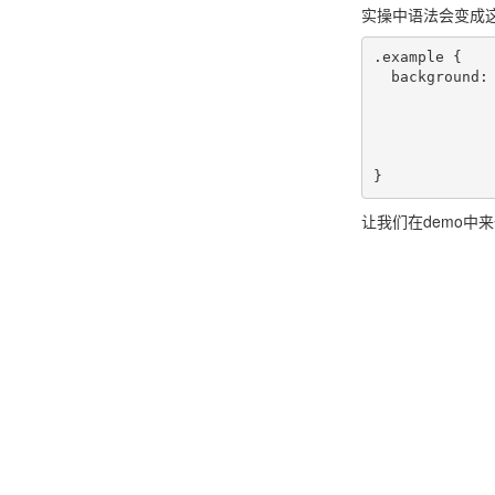
实操中语法会变成
.example {

  background: aquamarine url(img.png)

              no-repeat
              scroll
              center center / 50%
              content-box content-box;
让我们在demo中来