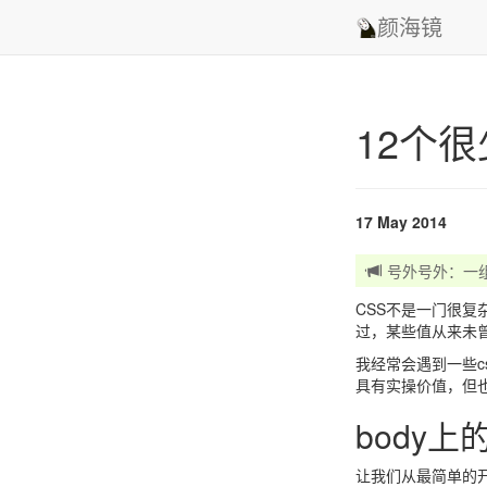
颜海镜
12个
17 May 2014
号外号外：一组小
CSS不是一门很复
过，某些值从来未
我经常会遇到一些
具有实操价值，但
body上
让我们从最简单的开