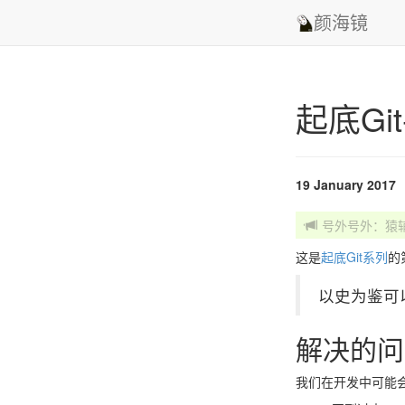
颜海镜
起底Gi
19 January 2017
号外号外：猿
这是
起底Git系列
的
以史为鉴可
解决的问
我们在开发中可能