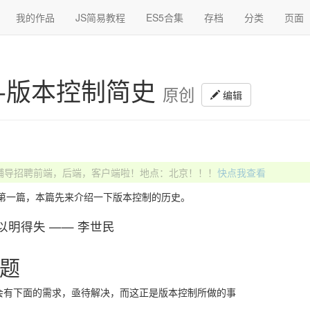
我的作品
JS简易教程
ES5合集
存档
分类
页面
t-版本控制简史
原创
编辑
辅导招聘前端，后端，客户端啦！地点：北京！！！
快点我查看
第一篇，本篇先来介绍一下版本控制的历史。
以明得失 —— 李世民
题
会有下面的需求，亟待解决，而这正是版本控制所做的事