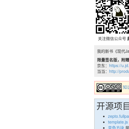
关注微信公众号
我的新书《现代Ja
限量签名版，附赠
京东：
https://u.
当当：
http://pro
知
开源项
zepto.fullp
template.js
变色方块
是