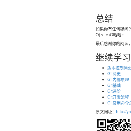
总结
如果你有任何疑问
O(∩_∩)O哈哈~
最后感谢你的阅读，O
继续学习
版本控制简
Git简史
Git内部原理
Git基础
Git进阶
Git开发流程
Git常用命令
原文网址：
http://y